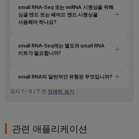
접근법은 전체적으로 유전자 조절에 대한
ng에 최적화되어 있습니다.
small RNA‐Seq 또는 miRNA 시퀀싱을 위해
상호보완적인 관점을 제공합니다.
싱글 엔드 또는 페어드 엔드 시퀀싱을
사용해야 하나요?
싱글 엔드 시퀀싱은 small RNA‐Seq 및 miRNA
시퀀싱에 권장되며 정확한 정렬 및 정량화에
small RNA-Seq에는 별도의 small RNA
충분합니다. 페어드 엔드 시퀀싱은 전체 small
키트가 필요합니까?
RNA insert가 단일 리드로 캡처되므로 small
RNA 라이브러리에 이점을 제공하지 않습니다.
예, 작은 RNA는 너무 작아total RNA 및
mRNA 라이브러리 준비 키트로 캡처할 수
small RNA의 일반적인 유형은 무엇입니까?
페어드 엔드 대 싱글 리드 시퀀싱에 대해
없습니다. 이러한 작은 RNA로부터 생성된
자세히 알아보기
라이브러리 단편은 비드 클린업 단계 동안
표시
1 - 5
/
7
건
자세히 보기
일반적인 유형의 small RNA에는 마이크로
충실하게 보유되지 않습니다.
RNA(miRNA), 소형 간섭 RNA(siRNA) 및 피위
상호작용 RNA(piRNA)가 포함됩니다.
참조 자료
리소스를 통해 small RNA에 대해
자세히 알아보세요.
관련 애플리케이션