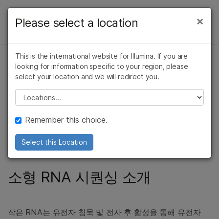
제품
×
Please select a location
×
보다 관련성이 높은 콘텐츠를 확인하실 수
RNA 시퀀싱
솔루션
있습니다. 주요 관심 분야를 선택해 주세요:
개요
This is the international website for Illumina. If you are
학습
암 연구
임상 종양학 연구
looking for information specific to your region, please
small RNA 및 miRNA 시퀀싱
미생물학 연구
생식 보건 연구
mRNA-Seq
select your location and we will redirect you.
회사
농업유전체학 연구
유전 및 희귀 질환
Please select a location
Total RNA-Seq
차세대 시퀀싱으로 small RNA 및 마이크로RNA 종
복합 질환 연구
연구
지원
프로파일링 및 발견
표적 RNA-Seq
Remember this choice.
추천 링크
단일세포 RNA-Seq
Select this Location
RNA 엑솜 캡처
소형 RNA 시퀀싱 소개
소형 RNA-Seq
리보솜 프로파일링
작은 RNA는 유전자 침묵 및 전사 후 활성을 통해 유전자