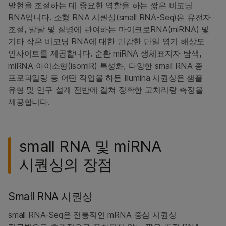
CITE-Seq
발현을 조절하는 데 중요한 역할을 하는 짧은 비코딩
RNA입니다. 소형 RNA 시퀀싱(small RNA-Seq)은 유전자
공간 전사체학
조절, 발달 및 질병에 관여하는 마이크로RNA(miRNA) 및
기타 작은 비코딩 RNA에 대한 민감한 단일 염기 해상도
ALSO EXPLORE
인사이트를 제공합니다. 순환 miRNA 생체표지자 탐색,
DNA 시퀀싱
miRNA 아이소형(isomiR) 특성화, 다양한 small RNA 종
RNA 시퀀싱
프로파일링 등 어떤 작업을 하든 Illumina 시퀀싱은 샘플
메틸화 시퀀싱
유형 및 연구 설계 전반에 걸쳐 정확한 고처리량 측정을
라이브러리 준비
제공합니다.
고처리량 시퀀싱
small RNA 및 miRNA
시퀀싱의 장점
Small RNA 시퀀싱
small RNA-Seq은 전통적인 mRNA 중심 시퀀싱