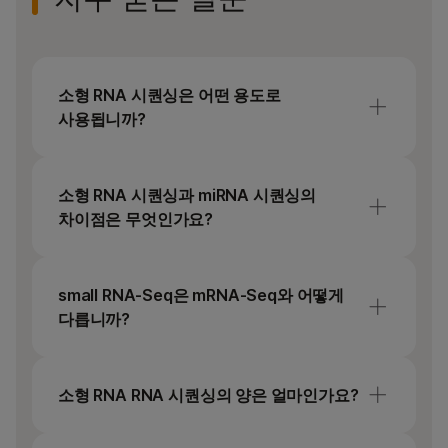
소형 RNA 시퀀싱은 어떤 용도로
사용됩니까?
소형 RNA 시퀀싱은 유전자 발현 및 세포
경로를 조절하는 마이크로RNA(miRNA)와
소형 RNA 시퀀싱과 miRNA 시퀀싱의
같은 짧은 비코딩 RNA 분자를 프로파일링하는
차이점은 무엇인가요?
데 사용됩니다. 이는 생체표지자 발견, 질병
연구 및 기능적 유전체학에 광범위하게
소형 RNA 시퀀싱은 small RNA 종의 전체
적용됩니다.
스펙트럼을 캡처하는 반면, miRNA 시퀀싱은
small RNA-Seq은 mRNA-Seq와 어떻게
miRNA에만 중점을 둡니다.
다릅니까?
전령 RNA 시퀀싱(
mRNA-Seq
)은 긴 단백질
코딩 전사물을 측정하는 반면,
small RNA-
소형 RNA RNA 시퀀싱의 양은 얼마인가요?
Seq
은 전사 후 유전자 발현을 조절하는 짧은
비코딩 RNA를 표적으로 합니다. 이러한
Illumina miRNA Prep
은 총 total RNA 1~500