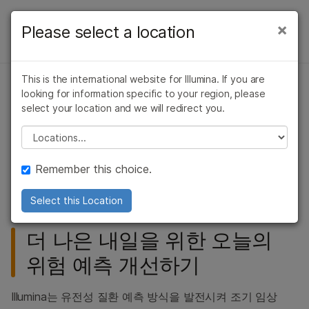
제품
×
Please select a location
×
보다 관련성이 높은 콘텐츠를 확인하실 수
복합 질환 유전체학
솔루션
있습니다. 주요 관심 분야를 선택해 주세요:
개요
This is the international website for Illumina. If you are
학습
암 연구
임상 종양학 연구
looking for information specific to your region, please
다유전자 위험 점수 연구 보조금
미생물학 연구
생식 보건 연구
유전체 차원의 연관성 연구
select your location and we will redirect you.
회사
콘테스트
농업유전체학 연구
유전 및 희귀 질환
Please select a location
유전자 표적 ID
복합 질환 연구
연구
지원
다유전자 위험 점수 기반 연구의 발전 추진
다유전자 위험 점수
Remember this choice.
추천 링크
방법
Select this Location
ALSO EXPLORE
더 나은 내일을 위한 오늘의
미생물 유전체학
위험 예측 개선하기
복합 질환 유전체학
농업유전체학
Illumina는 유전성 질환 예측 방식을 발전시켜 조기 임상
세포 & 분자생물학 연구