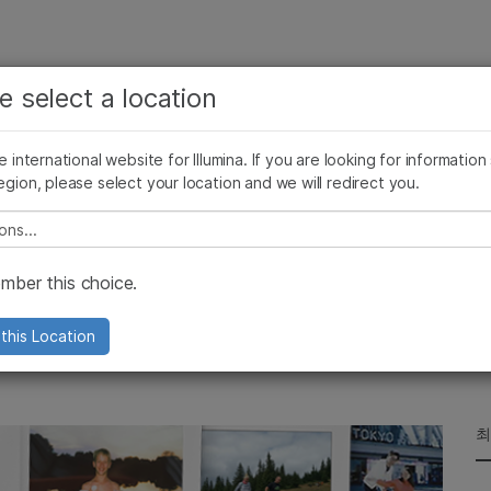
보다 관련성이 높은 콘텐츠를 확인하실 수 있습니다. 주요
회사
지원
추천 링크
e select a location
관심 분야를 선택해 주세요:
ives Blog
Press Releases
In the News
Illumina Images
SomaLogi
암 연구
임상 종양학 연구
he international website for Illumina. If you are looking for information
미생물학 연구
생식 보건 연구
egion, please select your location and we will redirect you.
농업유전체학 연구
유전 및 희귀 질환 연구
복합 질환 연구
e select a location
tes Rare Disease Day
ber this choice.
e disease organizations and families
this Location
최