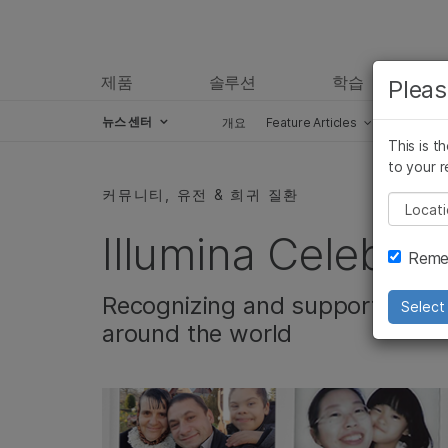
제품
솔루션
학습
Pleas
뉴스 센터
개요
Feature Articles
Perspect
This is t
Skip to content
to your r
커뮤니티, 유전 & 희귀 질환
Pleas
Illumina Celebra
Remem
Recognizing and supporting rar
Select 
around the world