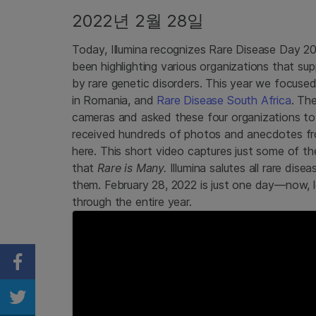
2022년 2월 28일
Today, Illumina recognizes Rare Disease Day 2
been highlighting various organizations that s
by rare genetic disorders. This year we focuse
in Romania, and
Rare Disease South Africa
. Th
cameras and asked these four organizations to c
received hundreds of photos and anecdotes fro
here. This short video captures just some of 
that
Rare is Many.
Illumina salutes all rare dis
them. February 28, 2022 is just one day—now, l
through the entire year.
Share on Facebook
Share on Twitter