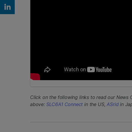
Share on Linkedin
Click on the following links to read our News 
above:
SLC6A1 Connect
in the US,
ASrid
in Ja