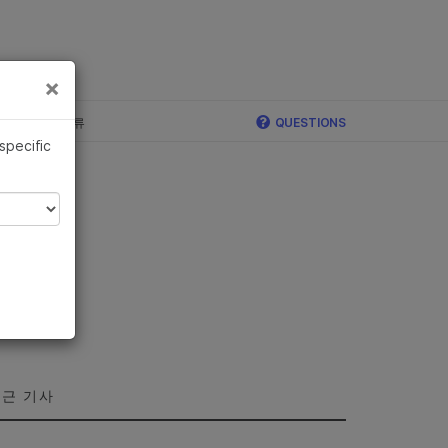
×
×
c, Illumina 합류
QUESTIONS
 specific
근 기사