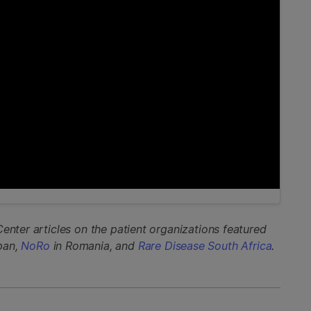
Center articles on the patient organizations featured
pan,
NoRo
in Romania, and
Rare Disease South Africa
.