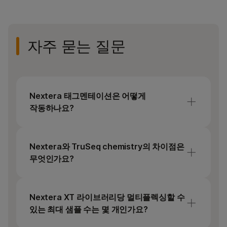
강화된 라이브러리 정제용 Illumina Purification
Bead.
자주 묻는 질문
다음 인덱스 키트 중 하나:
비드 기반 표준화:
Nextera XT V2 Index Kit Set A, B, C 또는
Nextera 태그멘테이션은 어떻게
D
작동하나요?
Nextera XT Index Kit(FC-131-1001)
Nextera 태그멘테이션은
체외
전위를
표준 표준화:
사용하여 모든 Illumina 시퀀싱 플랫폼의 유전체
Nextera와 TruSeq chemistry의 차이점은
DNA로부터 시퀀싱 준비가 된 라이브러리를
무엇인가요?
Illumina DNA/RNA UD Indexes Set A, B, C
준비합니다. 태그멘테이션 기술은 단일 튜브
또는 D
효소 반응에서 시퀀싱 어댑터를 사용하여
Nextera chemistry는 트랜스포존 기반 DNA
DNA를 동시에 절편화하고 태그합니다.
절편화를 사용하여 트랜스포존이 어댑터로
Nextera XT 라이브러리당 멀티플렉싱할 수
DNA를 절단하고 태그하는 반면, TruSeq
있는 최대 샘플 수는 몇 개인가요?
chemistry는 기계적 절단을 사용하여 DNA를