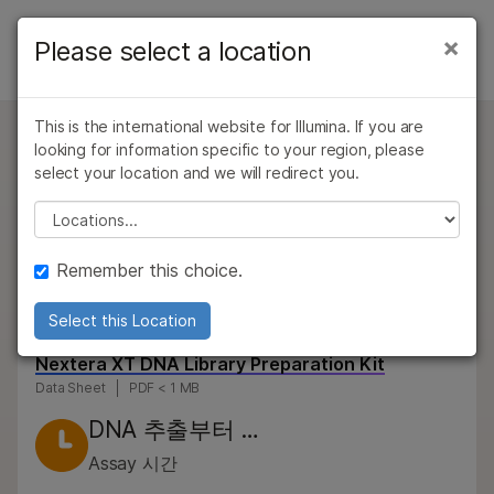
제품
×
Please select a location
×
보다 관련성이 높은 콘텐츠를 확인하실 수
제품
솔루션
있습니다. 주요 관심 분야를 선택해 주세요:
유형별
This is the international website for Illumina. If you are
학습
문의 사항
암 연구
임상 종양학 연구
looking for information specific to your region, please
Nextera XT DNA Library
미생물학 연구
생식 보건 연구
관심 영역별
select your location and we will redirect you.
회사
농업유전체학 연구
유전 및 희귀 질환
Preparation Kit
Please select a location
기기 호환성별
복합 질환 연구
연구
낮은 DNA 사용량 요구 사항에 따라 작은 유전체, PCR
지원
제품군별
앰플리콘, 플라스미드, cDNA 시퀀싱을 위한 DNA
Remember this choice.
라이브러리를 준비하는 90분 워크플로우를
추천 링크
전체 제품 살펴보기
제공합니다.
Select this Location
제품 번들
Nextera XT DNA Library Preparation Kit
Data Sheet
PDF < 1 MB
개요
DNA 추출부터 …
문의 사항
Assay 시간