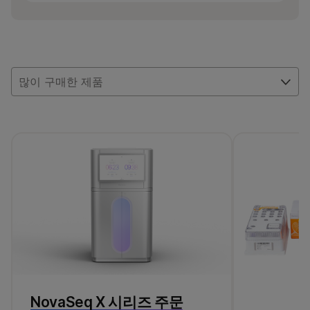
절편화하는 대체 인리치먼트 프로토콜을
Nextera XT 라이브러리당 최대 384개의
샘플을 멀티플렉싱할 수 있습니다.
따릅니다.
많이 구매한 제품
NovaSeq X 시리즈 주문