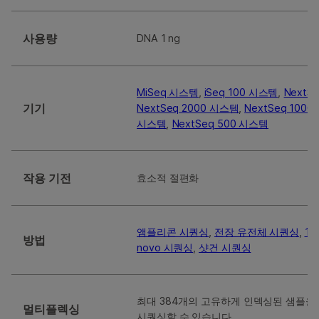
사용량
DNA 1 ng
MiSeq 시스템
,
iSeq 100 시스템
,
NextS
기기
NextSeq 2000 시스템
,
NextSeq 100
시스템
,
NextSeq 500 시스템
작용 기전
효소적 절편화
앰플리콘 시퀀싱
,
전장 유전체 시퀀싱
,
16
방법
novo 시퀀싱
,
샷건 시퀀싱
최대 384개의 고유하게 인덱싱된 샘플을 
멀티플렉싱
시퀀싱할 수 있습니다.