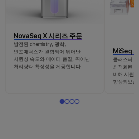
NovaSeq X 시리즈 주문
발전된 chemistry, 광학,
MiSeq 
인포매틱스가 결합되어 뛰어난
시퀀싱 속도와 데이터 품질, 뛰어난
클러스터 밀
처리량과 확장성을 제공합니다.
최적화된 시
비해 시퀀싱
향상되었습