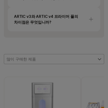
NextSeq 500, NextSeq 550, NextSeq
550Dx 연구 모드, NextSeq 1000 또는
주요 차이점은 각 assay가 실행할 수 있는 샘플
NextSeq 2000 시스템에서도 실행할 수
수입니다. COVIDSeq Assay(96개 샘플)는
ARTIC v3와 ARTIC v4 프라이머 풀의
있습니다.
소규모 연구 검사실을 수용하기 위해 Illumina
차이점은 무엇입니까?
벤치탑 시퀀싱 시스템에서 96개의 샘플을
실행합니다. 반면에, COVIDSeq Test(RUO)는
ARTIC v3 프라이머 풀은 COVIDSeq 검사
NovaSeq 6000 시스템 또는 NextSeq 시퀀싱
(RUO) 키트에 포함되어 있습니다. 여기에는
시스템 라인에서 최대 3,072개의 샘플을
SARS-CoV-2의 원래 균주에 대해 설계된
실행합니다.
98개의 앰플리콘 및 11개의 인간 유전자에 대한
프라이머가 포함되어 있습니다. 선택적 ARTIC
많이 구매한 제품
v4 풀에는 델타 변이에 대해 설계된 99개의
앰프리콘과 인간 대조물질이 포함되어 있지
않다. 스파이크 단백질 유전좌위 전반에 걸쳐
유전체 커버리지를 개선하고 SARS-CoV-2
변이 검출을 위한 분석 민감도를 개선합니다.
기술 노트 읽기
.