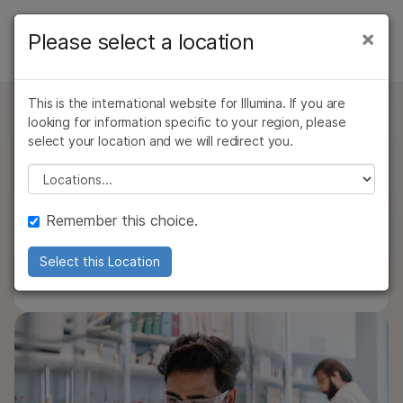
제품
×
Please select a location
×
보다 관련성이 높은 콘텐츠를 확인하실 수
제품
솔루션
있습니다. 주요 관심 분야를 선택해 주세요:
개요
This is the international website for Illumina. If you are
학습
문의 사항
암 연구
임상 종양학 연구
looking for information specific to your region, please
COVIDSeq 시험(RUO 버전)
미생물학 연구
생식 보건 연구
유형별
select your location and we will redirect you.
회사
농업유전체학 연구
유전 및 희귀 질환
검사실에서는 이 고처리량 차세대 시퀀싱 assay를
Please select a location
관심 영역별
복합 질환 연구
연구
통해 SARS-CoV-2 돌연변이를 검출하여 새로운
지원
변이의 출현과 유행을 식별하고 추적할 수 있습니다.
기기 호환성별
Remember this choice.
추천 링크
Illumina COVIDSeq Test (Research Use Only)
제품군별
Select this Location
Data Sheet
PDF < 1 MB
전체 제품 살펴보기
제품 번들
개요