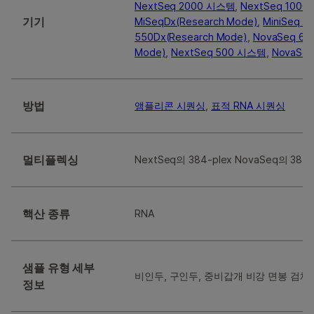
NextSeq 2000 시스템
,
NextSeq 100
기기
MiSeqDx(Research Mode)
,
MiniSeq 
550Dx(Research Mode)
,
NovaSeq 60
Mode)
,
NextSeq 500 시스템
,
NovaSe
방법
앰플리콘 시퀀싱
,
표적 RNA 시퀀싱
멀티플렉싱
NextSeq의 384-plex NovaSeq의 384-
핵산 종류
RNA
샘플 유형 세부
비인두, 구인두, 중비갑개 비강 면봉 검체
정보