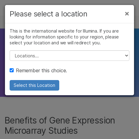
제품
×
Please select a location
×
보다 관련성이 높은 콘텐츠를 확인하실 수
마이크로어레이
솔루션
있습니다. 주요 관심 분야를 선택해 주세요:
This is the international website for Illumina. If you are
looking for information specific to your region, please
학습
Solutions for
암 연구
임상 종양학 연구
select your location and we will redirect you.
미생물학 연구
생식 보건 연구
회사
Please select a location
expression array
농업유전체학 연구
유전 및 희귀 질환
복합 질환 연구
연구
지원
experiments
Remember this choice.
추천 링크
Select this Location
Benefits of Gene Expression
Microarray Studies