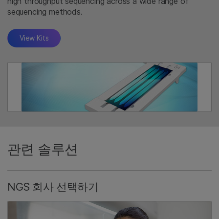
high throughput sequencing across a wide range of
sequencing methods.
View Kits
관련 솔루션
NGS 회사 선택하기