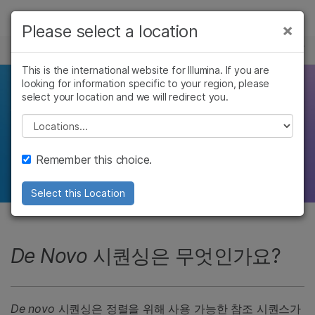
제품
×
Please select a location
×
보다 관련성이 높은 콘텐츠를 확인하실 수
시퀀싱
솔루션
있습니다. 주요 관심 분야를 선택해 주세요:
This is the international website for Illumina. If you are
looking for information specific to your region, please
학습
새로운 유전체 조합
암 연구
임상 종양학 연구
select your location and we will redirect you.
미생물학 연구
생식 보건 연구
회사
Please select a location
농업유전체학 연구
유전 및 희귀 질환
모든 종의 빠르고 정확한 특성 규명을 위한 NGS
복합 질환 연구
연구
지원
기술
Remember this choice.
추천 링크
Select this Location
De Novo
시퀀싱은 무엇인가요?
De novo
시퀀싱은 정렬을 위해 사용 가능한 참조 시퀀스가