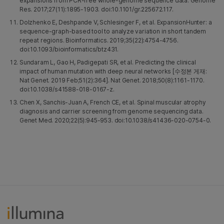
expansions from PCR-free whole-genome sequence data. Genome
Res. 2017;27(11):1895-1903. doi:10.1101/gr.225672.117.
Dolzhenko E, Deshpande V, Schlesinger F, et al. ExpansionHunter: a
sequence-graph-based tool to analyze variation in short tandem
repeat regions. Bioinformatics. 2019;35(22):4754-4756.
doi:10.1093/bioinformatics/btz431.
Sundaram L, Gao H, Padigepati SR, et al. Predicting the clinical
impact of human mutation with deep neural networks [수정본 게재:
Nat Genet. 2019 Feb;51(2):364]. Nat Genet. 2018;50(8):1161-1170.
doi:10.1038/s41588-018-0167-z.
Chen X, Sanchis-Juan A, French CE, et al. Spinal muscular atrophy
diagnosis and carrier screening from genome sequencing data.
Genet Med. 2020;22(5):945-953. doi:10.1038/s41436-020-0754-0.