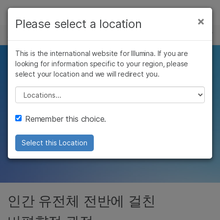
제품
×
Please select a location
×
보다 관련성이 높은 콘텐츠를 확인하실 수
시퀀싱
솔루션
있습니다. 주요 관심 분야를 선택해 주세요:
Skip to content
This is the international website for Illumina. If you are
학습
인간 유전체에 대한
looking for information specific to your region, please
암 연구
임상 종양학 연구
select your location and we will redirect you.
미생물학 연구
생식 보건 연구
회사
편향이 없는 정확한
농업유전체학 연구
유전 및 희귀 질환
Please select a location
복합 질환 연구
연구
커버리지
지원
Remember this choice.
추천 링크
인간의 형질과 질병을 암호화하는 유전 변이에
Select this Location
대한 가장 상세한 관점
인간 유전체 전반에 걸친