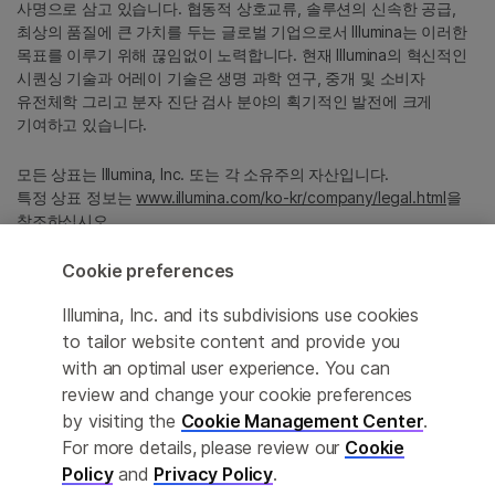
사명으로 삼고 있습니다. 협동적 상호교류, 솔루션의 신속한 공급,
최상의 품질에 큰 가치를 두는 글로벌 기업으로서 Illumina는 이러한
목표를 이루기 위해 끊임없이 노력합니다. 현재 Illumina의 혁신적인
시퀀싱 기술과 어레이 기술은 생명 과학 연구, 중개 및 소비자
유전체학 그리고 분자 진단 검사 분야의 획기적인 발전에 크게
기여하고 있습니다.
모든 상표는 Illumina, Inc. 또는 각 소유주의 자산입니다.
특정 상표 정보는
www.illumina.com/ko-kr/company/legal.html
을
참조하십시오.
Cookie preferences
Cookie Management Center
Illumina, Inc. and its subdivisions use cookies
Privacy Policy
to tailor website content and provide you
with an optimal user experience. You can
review and change your cookie preferences
by visiting the
Cookie Management Center
.
© 2026 Illumina, Inc. All rights reserved.
For more details, please review our
Cookie
정확한 번역을 제공하고자 합당한 노력을 기울였으나, 자동 번역은
Policy
and
Privacy Policy
.
완벽하지 않으며, 그 목적 또한 원문을 대체하기 위함이 아닙니다.