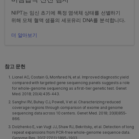
NIPT는 임신 초기에 특정 염색체 상태를 선별하기
위해 모체 혈액 샘플의 세포유리 DNA를 분석합니다.
더 알아보기
참고 문헌
Lionel AC, Costain G, Monfared N, et al. Improved diagnostic yield
compared with targeted gene sequencing panels suggests a role
for whole-genome sequencing as a first-tier genetic test. Genet
Med. 2018; 20(4):435-443.
Sanghvi RV, Buhay CJ, Powell, V et al. Characterizing reduced
coverage regions through comparison of exome and genome
sequencing data across 10 centers. Genet Med. 2018; 20(8)855-
866.
Dolzhenko E, van Vugt JJ, Shaw RJ, Bekritsky, et al. Detection of long
repeat expansions from PCR-free whole-genome sequence data.
Genome Res. 2017;27(11):1895-1903.