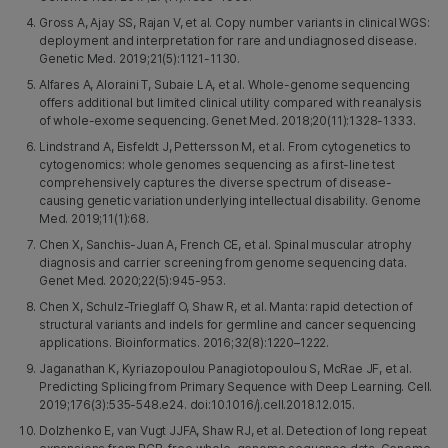
Gross A, Ajay SS, Rajan V, et al. Copy number variants in clinical WGS:
deployment and interpretation for rare and undiagnosed disease.
Genetic Med. 2019;21(5):1121-1130.
Alfares A, Aloraini T, Subaie LA, et al. Whole-genome sequencing
offers additional but limited clinical utility compared with reanalysis
of whole-exome sequencing. Genet Med. 2018;20(11):1328-1333.
Lindstrand A, Eisfeldt J, Pettersson M, et al. From cytogenetics to
cytogenomics: whole genomes sequencing as a first-line test
comprehensively captures the diverse spectrum of disease-
causing genetic variation underlying intellectual disability. Genome
Med. 2019;11(1):68.
Chen X, Sanchis-Juan A, French CE, et al. Spinal muscular atrophy
diagnosis and carrier screening from genome sequencing data.
Genet Med. 2020;22(5):945-953.
Chen X, Schulz-Trieglaff O, Shaw R, et al. Manta: rapid detection of
structural variants and indels for germline and cancer sequencing
applications. Bioinformatics. 2016;32(8):1220–1222.
Jaganathan K, Kyriazopoulou Panagiotopoulou S, McRae JF, et al.
Predicting Splicing from Primary Sequence with Deep Learning. Cell.
2019;176(3):535-548.e24. doi:10.1016/j.cell.2018.12.015.
Dolzhenko E, van Vugt JJFA, Shaw RJ, et al. Detection of long repeat