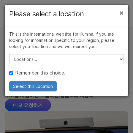
제품
×
Please select a location
×
보다 관련성이 높은 콘텐츠를 확인하실 수
정보학 제품
솔루션
있습니다. 주요 관심 분야를 선택해 주세요:
개요
This is the international website for Illumina. If you are
학습
암 연구
임상 종양학 연구
looking for information specific to your region, please
Illumina Connected Insights
미생물학 연구
생식 보건 연구
Illumina Connected Multiomics
select your location and we will redirect you.
Illumina Connected
회사
농업유전체학 연구
유전 및 희귀 질환
Please select a location
DRAGEN 2차 분석
복합 질환 연구
연구
Insights를 통한 정밀 종양학
지원
BaseSpace Sequence Hub
간소화
Remember this choice.
추천 링크
Illumina Connected Analytics
Select this Location
모든 규모의 모든 assay에 대한 체세포 종양학 변이 해석 및
보고를 지원하는 포괄적인 통찰력과 자동화
Informatics Products
데모 요청하기
Emedgene 소프트웨어
Illumina Connected Insights