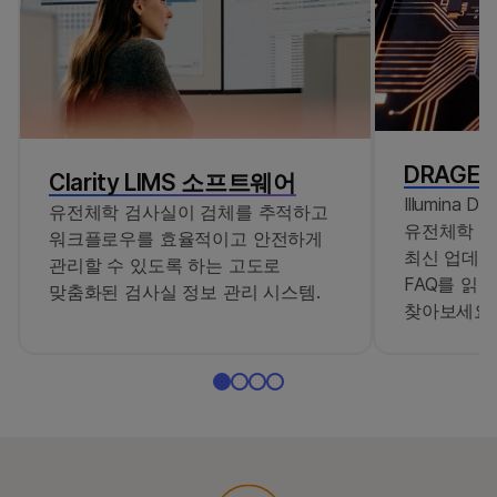
DRAGE
Clarity LIMS 소프트웨어
Illumina
유전체학 검사실이 검체를 추적하고
유전체학 인
워크플로우를 효율적이고 안전하게
최신 업데이
관리할 수 있도록 하는 고도로
FAQ를 읽고
맞춤화된 검사실 정보 관리 시스템.
찾아보세요.